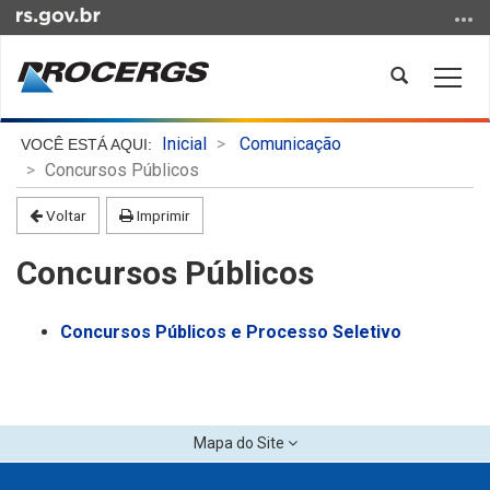
Ir
para
o
Abrir
Alter
conteúdo
a
a
Ir
busca
nave
Início
para
Inicial
Comunicação
do
o
Concursos Públicos
conteúdo
menu
Voltar
Imprimir
Ir
para
Concursos Públicos
a
busca
Concursos Públicos e Processo Seletivo
Mapa do Site