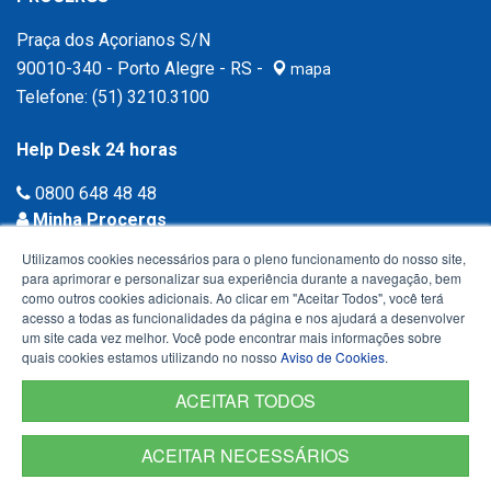
Praça dos Açorianos S/N
90010-340 - Porto Alegre - RS -
mapa
Telefone:
(51) 3210.3100
Help Desk 24 horas
0800 648 48 48
Minha Procergs
Acessar agora ›
Utilizamos cookies necessários para o pleno funcionamento do nosso site,
para aprimorar e personalizar sua experiência durante a navegação, bem
como outros cookies adicionais. Ao clicar em "Aceitar Todos", você terá
acesso a todas as funcionalidades da página e nos ajudará a desenvolver
um site cada vez melhor. Você pode encontrar mais informações sobre
quais cookies estamos utilizando no nosso
Aviso de Cookies
.
ACEITAR TODOS
ACEITAR NECESSÁRIOS
Termos de Uso