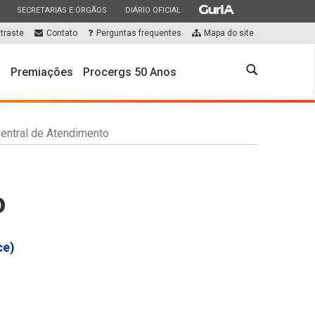
ESTADO
ESTADO
ESTADO
SECRETARIAS E ÓRGÃOS
DIÁRIO OFICIAL
traste
Contato
Perguntas frequentes
Mapa do site
Abrir
s
Premiações
Procergs 50 Anos
a
busca
entral de Atendimento
o
ce)