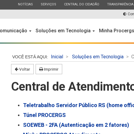
ESTADO
ESTADO
ESTADO
ESTADO
NOTÍCIAS
SERVIÇOS
CENTRAL DO CIDADÃO
TRANSPARÊNCIA
Con
omunicação
Soluções em Tecnologia
Minha Procerg
Inicial
Soluções em Tecnologia
C
Voltar
Imprimir
Central de Atendiment
Teletrabalho Servidor Público RS (home offi
Túnel PROCERGS
SOEWEB - 2FA (Autenticação em 2 fatores)