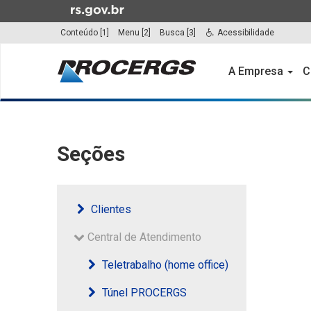
Ir
para
Conteúdo [1]
Menu [2]
Busca [3]
Acessibilidade
o
Início
conteúdo
do
A Empresa
C
Ir
menu
para
o
Início
menu
do
Ir
conteúdo
Seções
para
a
busca
Clientes
Central de Atendimento
Teletrabalho (home office)
Túnel PROCERGS