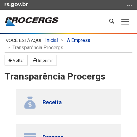
Ir
para
o
Abrir
Alter
conteúdo
a
a
Ir
busca
nave
Início
para
Inicial
A Empresa
do
o
Transparência Procergs
conteúdo
menu
Voltar
Imprimir
Ir
para
Transparência Procergs
a
busca
Receita