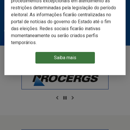
procedimentos excepcionais em atendimento às
Central de Atendimento
restrições determinadas pela legislação do período
Precisa de algum suporte ou informação? Entre em contato
eleitoral. As informações ficarão centralizadas no
com nossa Central de Atendimento 24h.
portal de notícias do governo do Estado até o fim
das eleições. Redes sociais ficarão inativas
0800 648 48 48
momentaneamente ou serão criados perfis
temporários.
Saiba mais
Anterior
Pausar
Próximo