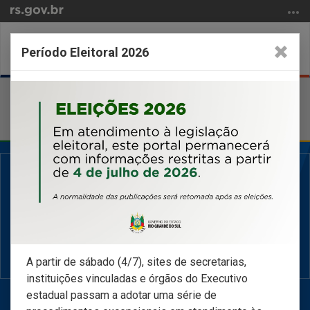
Ir
para
o
Abrir
Alter
Período Eleitoral 2026
conteúdo
a
a
Ir
busca
nave
Início
para
do
o
conteúdo
menu
Ir
para
a
busca
O teu portal de relacionamento com a PROCERGS.
Acessar agora ›
A partir de sábado (4/7), sites de secretarias,
instituições vinculadas e órgãos do Executivo
estadual passam a adotar uma série de