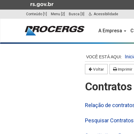
Ir
para
Conteúdo [1]
Menu [2]
Busca [3]
Acessibilidade
o
Início
conteúdo
do
A Empresa
C
Ir
menu
para
o
Início
menu
do
Inici
Ir
conteúdo
para
Voltar
Imprimir
a
busca
Contratos
Relação de contratos
Pesquisar Contratos