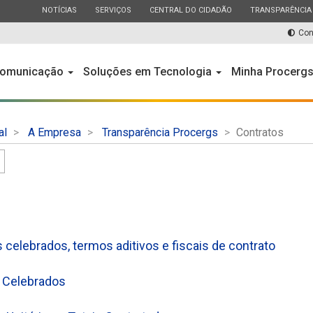
ESTADO
ESTADO
ESTADO
ESTADO
NOTÍCIAS
SERVIÇOS
CENTRAL DO CIDADÃO
TRANSPARÊNCIA
Con
omunicação
Soluções em Tecnologia
Minha Procerg
al
A Empresa
Transparência Procergs
Contratos
 celebrados, termos aditivos e fiscais de contrato
 Celebrados