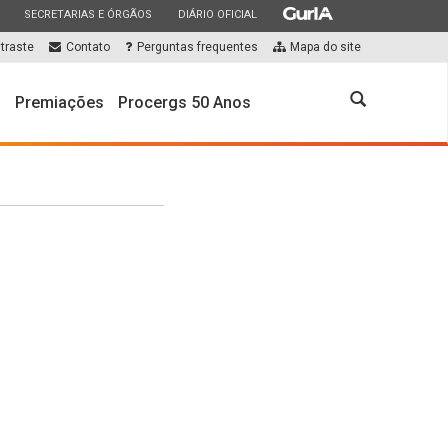
ESTADO
ESTADO
ESTADO
SECRETARIAS E ÓRGÃOS
DIÁRIO OFICIAL
traste
Contato
Perguntas frequentes
Mapa do site
Abrir
s
Premiações
Procergs 50 Anos
a
busca