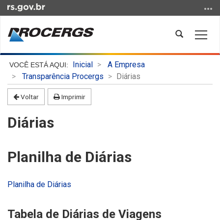
Ir
para
o
Abrir
Alter
conteúdo
a
a
Ir
busca
nave
Início
para
Inicial
A Empresa
do
o
Transparência Procergs
Diárias
conteúdo
menu
Voltar
Imprimir
Ir
para
Diárias
a
busca
Planilha de Diárias
Planilha de Diárias
Tabela de
Diárias
de Viagens