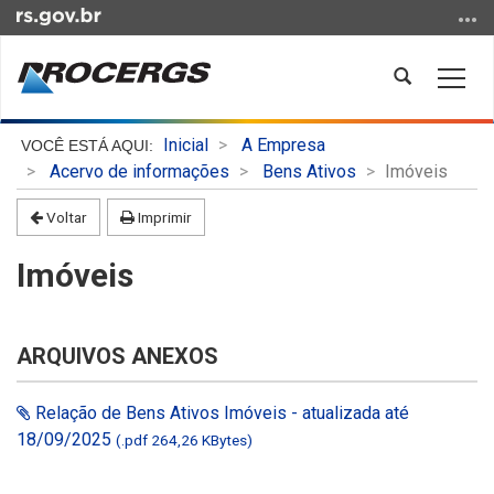
Ir
para
o
Abrir
Alter
conteúdo
a
a
Ir
busca
nave
Início
para
Inicial
A Empresa
do
o
Acervo de informações
Bens Ativos
Imóveis
conteúdo
menu
Voltar
Imprimir
Ir
para
Imóveis
a
busca
ARQUIVOS ANEXOS
Relação de Bens Ativos Imóveis - atualizada até
18/09/2025
(.pdf 264,26 KBytes)