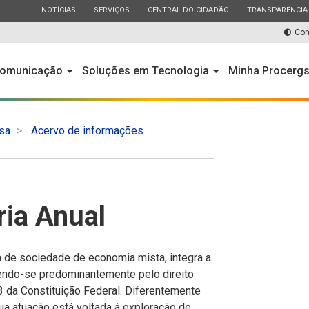
ESTADO
ESTADO
ESTADO
ESTADO
NOTÍCIAS
SERVIÇOS
CENTRAL DO CIDADÃO
TRANSPARÊNCIA
Con
omunicação
Soluções em Tecnologia
Minha Procerg
sa
Acervo de informações
ria Anual
 de sociedade de economia mista, integra a
gendo-se predominantemente pelo direito
3 da Constituição Federal. Diferentemente
ua atuação está voltada à exploração de