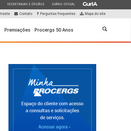
ESTADO
ESTADO
ESTADO
SECRETARIAS E ÓRGÃOS
DIÁRIO OFICIAL
traste
Contato
Perguntas frequentes
Mapa do site
Abrir
s
Premiações
Procergs 50 Anos
a
busca