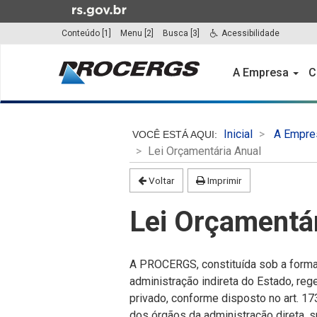
Ir
para
Conteúdo [1]
Menu [2]
Busca [3]
Acessibilidade
o
Início
conteúdo
do
A Empresa
C
Ir
menu
para
o
Início
menu
do
Inicial
A Empre
Ir
conteúdo
Lei Orçamentária Anual
para
a
Voltar
Imprimir
busca
Lei Orçamentá
A PROCERGS, constituída sob a forma
administração indireta do Estado, re
privado, conforme disposto no art. 17
dos órgãos da administração direta, s