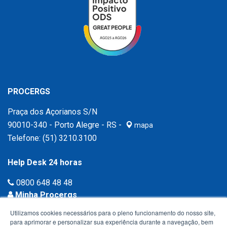
PROCERGS
Praça dos Açorianos S/N
90010-340 - Porto Alegre - RS -
mapa
Telefone:
(51) 3210.3100
Help Desk 24 horas
0800 648 48 48
Minha Procergs
Acessar agora ›
Utilizamos cookies necessários para o pleno funcionamento do nosso site,
para aprimorar e personalizar sua experiência durante a navegação, bem