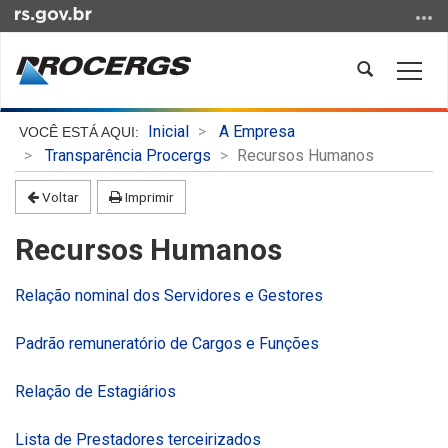
Ir
para
o
Abrir
Alter
conteúdo
a
a
Ir
busca
nave
Início
para
Inicial
A Empresa
do
o
Transparência Procergs
Recursos Humanos
conteúdo
menu
Voltar
Imprimir
Ir
para
Recursos Humanos
a
busca
Relação nominal dos Servidores e Gestores
Padrão remuneratório de Cargos e Funções
Relação de Estagiários
Lista de Prestadores terceirizados