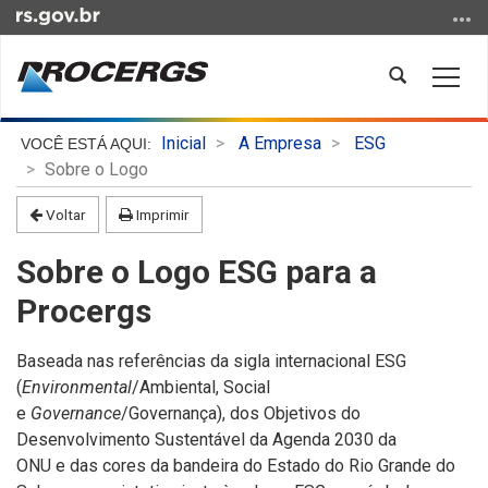
Ir
para
o
Abrir
Alter
conteúdo
a
a
Ir
busca
nave
Início
para
Inicial
A Empresa
ESG
do
o
Sobre o Logo
conteúdo
menu
Voltar
Imprimir
Ir
para
Sobre o Logo ESG para a
a
busca
Procergs
Baseada n
as referências
da sigla internacional ESG
(
Environmental
/Ambiental, Social
e
Governance
/Governança), dos Objetivos do
Desenvolvimento Sustentável da Agenda 2030 da
ONU
e
das cores da bandeira do Estado do Rio Grande do