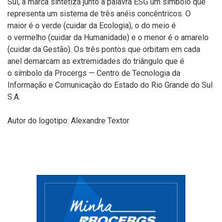
Sul,
a
marca
sintetiz
a
junto
à
palavra ES
G u
m símbolo
que
representa u
m sistema de
três
anéis concêntricos. O
maior
é o
verde (cuidar da Ecologia), o do meio
é
o
vermelho (cuidar da Humanidade) e o menor
é o
amarelo
(cuidar da Gestão). Os
três
pontos que orbitam em cada
ane
l
d
emarcam as extremidades do triângulo
que é
o
símbolo da Procergs
— Centro de
Tecnologia da
Informação e Comunicação
do Estado do Rio Grande do Sul
S.A.
Autor do logotipo: Alexandre Textor