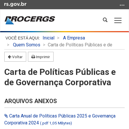
Ir
para
o
Abrir
Alter
conteúdo
a
a
Ir
busca
nave
Início
para
Inicial
A Empresa
do
o
Quem Somos
Carta de Políticas Públicas e de
conteúdo
menu
Voltar
Imprimir
Ir
para
Carta de Políticas Públicas e
a
busca
de Governança Corporativa
ARQUIVOS ANEXOS
Carta Anual de Políticas Públicas 2025 e Governança
Corporativa 2024
(.pdf 1,05 MBytes)