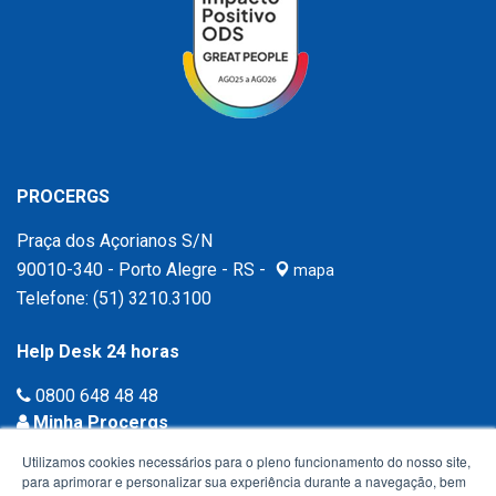
PROCERGS
Praça dos Açorianos S/N
90010-340 - Porto Alegre - RS -
mapa
Telefone:
(51) 3210.3100
Help Desk 24 horas
0800 648 48 48
Minha Procergs
Acessar agora ›
Utilizamos cookies necessários para o pleno funcionamento do nosso site,
para aprimorar e personalizar sua experiência durante a navegação, bem