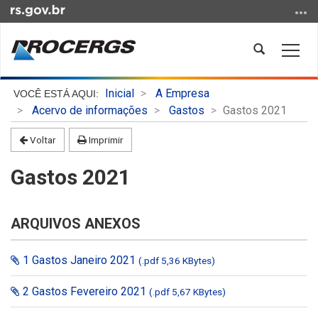
Ir
para
o
Abrir
Alter
conteúdo
a
a
Ir
busca
nave
Início
para
Inicial
A Empresa
do
o
Acervo de informações
Gastos
Gastos 2021
conteúdo
menu
Voltar
Imprimir
Ir
para
Gastos 2021
a
busca
ARQUIVOS ANEXOS
1 Gastos Janeiro 2021
(.pdf 5,36 KBytes)
2 Gastos Fevereiro 2021
(.pdf 5,67 KBytes)