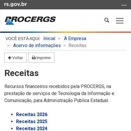
Ir
para
o
Abrir
Alter
conteúdo
a
a
Ir
busca
nave
Início
para
Inicial
A Empresa
do
o
Acervo de informações
Receitas
conteúdo
menu
Voltar
Imprimir
Ir
para
Receitas
a
busca
Recursos financeiros recebidos pela PROCERGS, na
prestação de serviços de Tecnologia da Informação e
Comunicação, para Administração Pública Estadual.
Receitas 2026
Receitas 2025
Receitas 2024