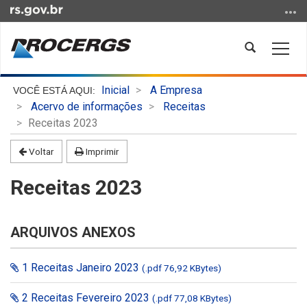
Ir
para
o
Abrir
Alter
conteúdo
a
a
Ir
busca
nave
Início
para
Inicial
A Empresa
do
o
Acervo de informações
Receitas
conteúdo
menu
Receitas 2023
Ir
Voltar
Imprimir
para
a
Receitas 2023
busca
ARQUIVOS ANEXOS
1 Receitas Janeiro 2023
(.pdf 76,92 KBytes)
2 Receitas Fevereiro 2023
(.pdf 77,08 KBytes)